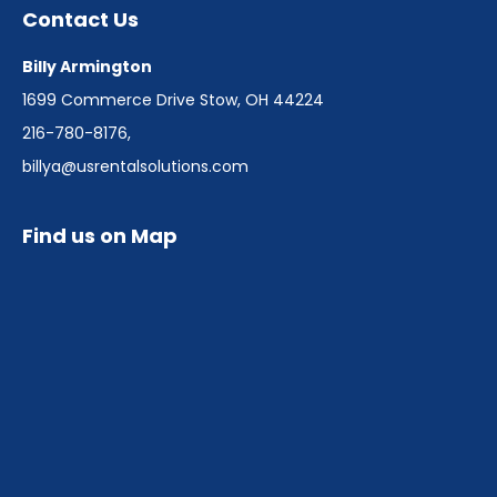
Contact Us
Billy Armington
1699 Commerce Drive Stow, OH 44224
216-780-8176
,
billya@usrentalsolutions.com
Find us on Map