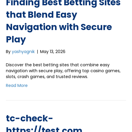
Finding Best Betting Sites
that Blend Easy
Navigation with Secure
Play
By
yashyagnik
|
May 13, 2026
Discover the best betting sites that combine easy
navigation with secure play, offering top casino games,
slots, crash games, and trusted reviews.
Read More
tc-check-
https://test.com