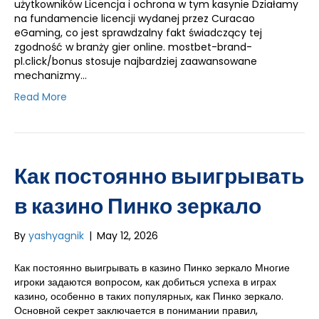
użytkowników Licencja i ochrona w tym kasynie Działamy
na fundamencie licencji wydanej przez Curacao
eGaming, co jest sprawdzalny fakt świadczący tej
zgodność w branży gier online. mostbet-brand-
pl.click/bonus stosuje najbardziej zaawansowane
mechanizmy…
Read More
Как постоянно выигрывать
в казино Пинко зеркало
By
yashyagnik
|
May 12, 2026
Как постоянно выигрывать в казино Пинко зеркало Многие
игроки задаются вопросом, как добиться успеха в играх
казино, особенно в таких популярных, как Пинко зеркало.
Основной секрет заключается в понимании правил,