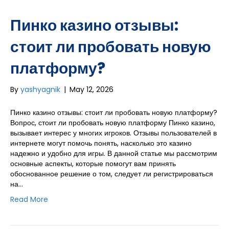
Пинко казино отзывы:
стоит ли пробовать новую
платформу?
By
yashyagnik
|
May 12, 2026
Пинко казино отзывы: стоит ли пробовать новую платформу?
Вопрос, стоит ли пробовать новую платформу Пинко казино,
вызывает интерес у многих игроков. Отзывы пользователей в
интернете могут помочь понять, насколько это казино
надежно и удобно для игры. В данной статье мы рассмотрим
основные аспекты, которые помогут вам принять
обоснованное решение о том, следует ли регистрироваться
на…
Read More