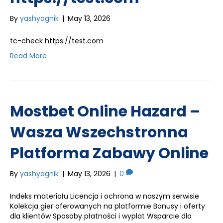
By
yashyagnik
|
May 13, 2026
tc-check https://test.com
Read More
Mostbet Online Hazard –
Wasza Wszechstronna
Platforma Zabawy Online
By
yashyagnik
|
May 13, 2026
|
0
Indeks materiału Licencja i ochrona w naszym serwisie
Kolekcja gier oferowanych na platformie Bonusy i oferty
dla klientów Sposoby płatności i wyplat Wsparcie dla