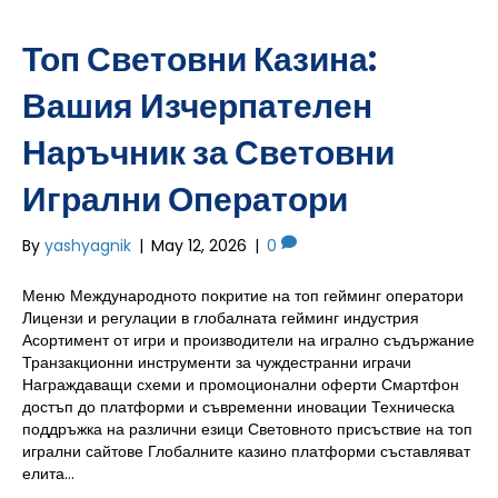
Топ Световни Казина:
Вашия Изчерпателен
Наръчник за Световни
Игрални Оператори
By
yashyagnik
|
May 12, 2026
|
0
Меню Международното покритие на топ гейминг оператори
Лицензи и регулации в глобалната гейминг индустрия
Асортимент от игри и производители на игрално съдържание
Транзакционни инструменти за чуждестранни играчи
Награждаващи схеми и промоционални оферти Смартфон
достъп до платформи и съвременни иновации Техническа
поддръжка на различни езици Световното присъствие на топ
игрални сайтове Глобалните казино платформи съставляват
елита…