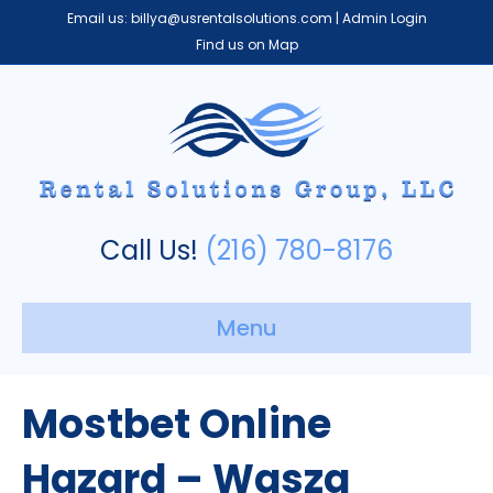
Email us:
billya@usrentalsolutions.com
|
Admin Login
Find us on Map
Call Us!
(216) 780-8176
Menu
Mostbet Online
Hazard – Wasza