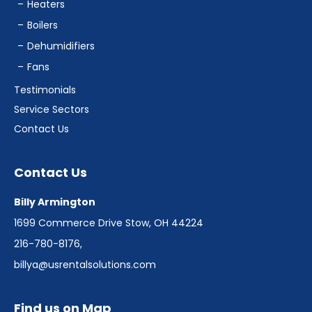
Heaters
Boilers
Dehumidifiers
Fans
Testimonials
Service Sectors
Contact Us
Contact Us
Billy Armington
1699 Commerce Drive Stow, OH 44224
216-780-8176
,
billya@usrentalsolutions.com
Find us on Map