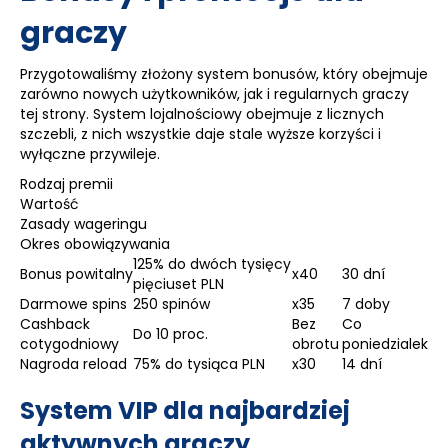
graczy
Przygotowaliśmy złożony system bonusów, który obejmuje
zarówno nowych użytkowników, jak i regularnych graczy
tej strony. System lojalnościowy obejmuje z licznych
szczebli, z nich wszystkie daje stale wyższe korzyści i
wyłączne przywileje.
Rodzaj premii
Wartość
Zasady wageringu
Okres obowiązywania
125% do dwóch tysięcy
Bonus powitalny
x40
30 dní
pięciuset PLN
Darmowe spins
250 spinów
x35
7 doby
Cashback
Bez
Co
Do 10 proc.
cotygodniowy
obrotu
poniedzialek
Nagroda reload
75% do tysiąca PLN
x30
14 dní
System VIP dla najbardziej
aktywnych graczy