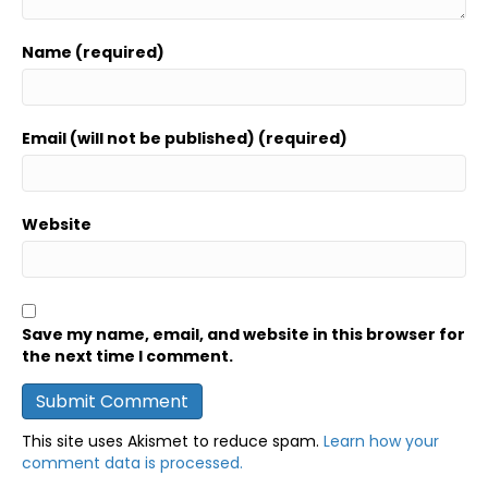
Name (required)
Email (will not be published) (required)
Website
Save my name, email, and website in this browser for
the next time I comment.
This site uses Akismet to reduce spam.
Learn how your
comment data is processed.