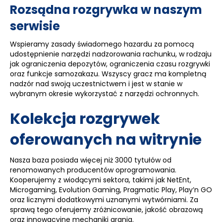
Rozsądna rozgrywka w naszym
serwisie
Wspieramy zasady świadomego hazardu za pomocą
udostępnienie narzędzi nadzorowania rachunku, w rodzaju
jak ograniczenia depozytów, ograniczenia czasu rozgrywki
oraz funkcje samozakazu. Wszyscy gracz ma kompletną
nadzór nad swoją uczestnictwem i jest w stanie w
wybranym okresie wykorzystać z narzędzi ochronnych.
Kolekcja rozgrywek
oferowanych na witrynie
Nasza baza posiada więcej niż 3000 tytułów od
renomowanych producentów oprogramowania.
Kooperujemy z wiodącymi sektora, takimi jak NetEnt,
Microgaming, Evolution Gaming, Pragmatic Play, Play’n GO
oraz licznymi dodatkowymi uznanymi wytwórniami. Za
sprawą tego oferujemy zróżnicowanie, jakość obrazową
oraz innowacyjne mechaniki grania.