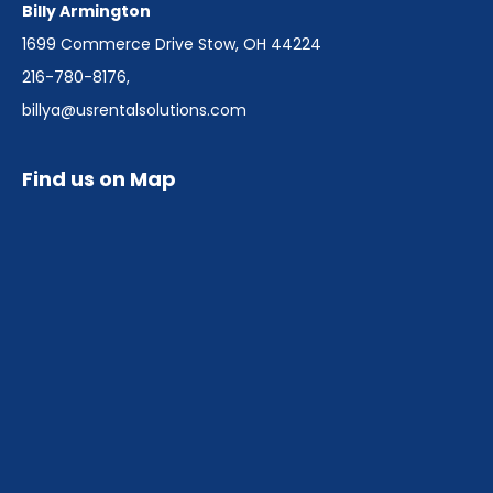
Billy Armington
1699 Commerce Drive Stow, OH 44224
216-780-8176
,
billya@usrentalsolutions.com
Find us on Map