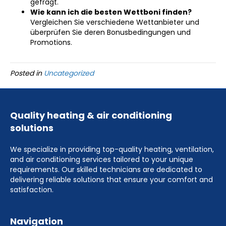
gefragt.
Wie kann ich die besten Wettboni finden?
Vergleichen Sie verschiedene Wettanbieter und
überprüfen Sie deren Bonusbedingungen und
Promotions.
Posted in
Uncategorized
Quality heating & air conditioning
solutions
We specialize in providing top-quality heating, ventilation,
and air conditioning services tailored to your unique
requirements. Our skilled technicians are dedicated to
delivering reliable solutions that ensure your comfort and
satisfaction.
Navigation