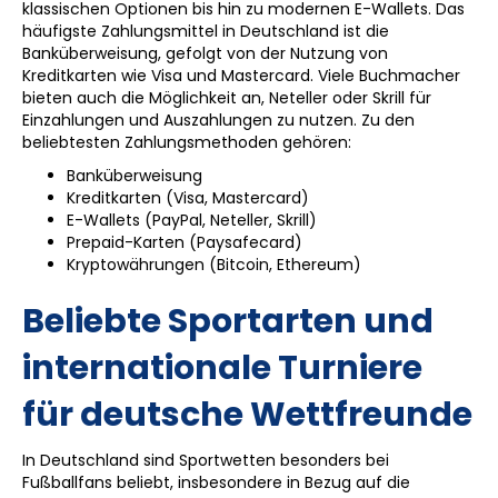
klassischen Optionen bis hin zu modernen E-Wallets. Das
häufigste Zahlungsmittel in Deutschland ist die
Banküberweisung, gefolgt von der Nutzung von
Kreditkarten wie Visa und Mastercard. Viele Buchmacher
bieten auch die Möglichkeit an, Neteller oder Skrill für
Einzahlungen und Auszahlungen zu nutzen. Zu den
beliebtesten Zahlungsmethoden gehören:
Banküberweisung
Kreditkarten (Visa, Mastercard)
E-Wallets (PayPal, Neteller, Skrill)
Prepaid-Karten (Paysafecard)
Kryptowährungen (Bitcoin, Ethereum)
Beliebte Sportarten und
internationale Turniere
für deutsche Wettfreunde
In Deutschland sind Sportwetten besonders bei
Fußballfans beliebt, insbesondere in Bezug auf die