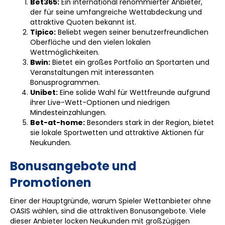
Bet365:
Ein international renommierter Anbieter,
der für seine umfangreiche Wettabdeckung und
attraktive Quoten bekannt ist.
Tipico:
Beliebt wegen seiner benutzerfreundlichen
Oberfläche und den vielen lokalen
Wettmöglichkeiten.
Bwin:
Bietet ein großes Portfolio an Sportarten und
Veranstaltungen mit interessanten
Bonusprogrammen.
Unibet:
Eine solide Wahl für Wettfreunde aufgrund
ihrer Live-Wett-Optionen und niedrigen
Mindesteinzahlungen.
Bet-at-home:
Besonders stark in der Region, bietet
sie lokale Sportwetten und attraktive Aktionen für
Neukunden.
Bonusangebote und
Promotionen
Einer der Hauptgründe, warum Spieler Wettanbieter ohne
OASIS wählen, sind die attraktiven Bonusangebote. Viele
dieser Anbieter locken Neukunden mit großzügigen