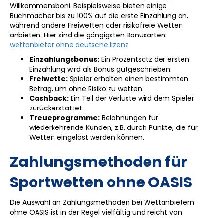
Willkommensboni. Beispielsweise bieten einige
Buchmacher bis zu 100% auf die erste Einzahlung an,
während andere Freiwetten oder risikofreie Wetten
anbieten. Hier sind die gängigsten Bonusarten:
wettanbieter ohne deutsche lizenz
Einzahlungsbonus:
Ein Prozentsatz der ersten
Einzahlung wird als Bonus gutgeschrieben.
Freiwette:
Spieler erhalten einen bestimmten
Betrag, um ohne Risiko zu wetten.
Cashback:
Ein Teil der Verluste wird dem Spieler
zurückerstattet.
Treueprogramme:
Belohnungen für
wiederkehrende Kunden, z.B. durch Punkte, die für
Wetten eingelöst werden können.
Zahlungsmethoden für
Sportwetten ohne OASIS
Die Auswahl an Zahlungsmethoden bei Wettanbietern
ohne OASIS ist in der Regel vielfältig und reicht von