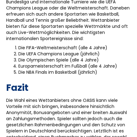
Bundesliga und internationale Turniere wie die UEFA
Champions League oder die Weltmeisterschaft. Daneben
erfreuen sich auch andere Sportarten wie Basketball,
Handball und Tennis großer Beliebtheit. Wettanbieter
bieten für diese Sportarten spezielle Wettmärkte und oft
auch Live-Wettmöglichkeiten. Die wichtigsten
internationalen Sportereignisse sind:
Die FIFA-Weltmeisterschaft (alle 4 Jahre)
Die UEFA Champions League (jährlich)
Die Olympischen Spiele (alle 4 Jahre)
Europameisterschaft im Fußball (alle 4 Jahre)
Die NBA Finals im Basketball (jährlich)
Fazit
Die Wahl eines Wettanbieters ohne OASIS kann viele
Vorteile mit sich bringen, insbesondere hinsichtlich
Anonymität, Bonusangeboten und einer breiten Auswahl
an Zahlungsmethoden. Spieler sollten jedoch auch die
gesetzlichen Rahmenbedingungen und den Schutz von
Spielern in Deutschland berücksichtigen. Letztlich ist es