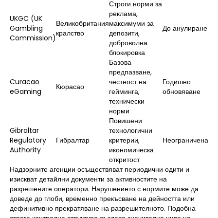
Строги норми за
реклама,
UKGC (UK
Великобритания
максимуми за
Gambling
До анулиране
кралство
депозити,
Commission)
доброволна
блокировка
Базова
предпазване,
Curacao
честност на
Годишно
Кюрасао
eGaming
гейминга,
обновяване
технически
норми
Повишени
Gibraltar
технологични
Regulatory
Гибралтар
критерии,
Неограничена
Authority
икономическа
откритост
Надзорните агенции осъществяват периодични одити и
изискват детайлни документи за активностите на
разрешените оператори. Нарушението с нормите може да
доведе до глоби, временно прекъсване на дейността или
дефинитивно прекратяване на разрешителното. Подобна