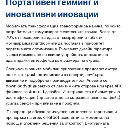
Портативен гейминг и
иновативни иновации
Мобилната трансформация трансформира начина, по който
потребителите комуникират с световните казина. Близо от
70% от посещенията идва от смартфони и таблети,
мотивирайки платформите да поставят в приоритет
портативната оптимизация. Гъвкавият дизайн гарантира
гладко изживяване на всички устройства, автоматично
адаптирайки интерфейса към размера на екрана.
Специализираните мобилни приложения предлагат екстра
ползи като push нотификации за оферти, по-бърза
движение и подобрена производителност. Аповете се
downloadvat директно от легитимните сторове или чрез APK
файлове за Android девайси. Интегрирането с биометрична
идентификация (пръстов отпечатък, разпознаване на фейс)
усилва сейфти при влизане в профила.
IT напредъци обхващат изкуствен интелект за таргетирани
препоръки на игри, chatbot асистенти за моментална
помощ и блокчейн решения за откритост. Виртуалната