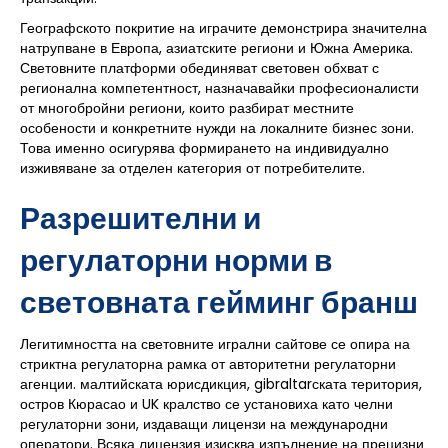
Географското покритие на играчите демонстрира значителна
натрупване в Европа, азиатските региони и Южна Америка.
Световните платформи обединяват световен обхват с
регионална компетентност, назначавайки професионалисти
от многобройни региони, които разбират местните
особености и конкретните нужди на локалните бизнес зони.
Това именно осигурява формирането на индивидуално
изживяване за отделен категория от потребителите.
Разрешителни и
регулаторни норми в
световната гейминг бранш
Легитимността на световните игрални сайтове се опира на
стриктна регулаторна рамка от авторитетни регулаторни
агенции. малтийската юрисдикция, gibraltarската територия,
остров Кюрасао и UK кралство се установиха като челни
регулаторни зони, издаващи лицензи на международни
оператори. Всяка лицензия изисква изпълнение на прецизни