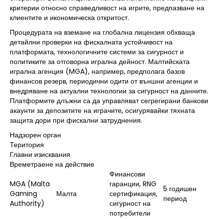
критерии относно справедливост на игрите, предпазване на
клиентите и икономическа откритост.
Процедурата на вземане на глобална лицензия обхваща
детайлни проверки на фискалната устойчивост на
платформата, технологичните системи за сигурност и
политиките за отговорна игрална дейност. Малтийската
игрална агенция (MGA), например, предполага базов
финансов резерв, периодични одити от външни агенции и
внедряване на актуални технологии за сигурност на данните.
Платформите длъжни са да управляват сегрегирани банкови
акаунти за депозитите на играчите, осигурявайки тяхната
защита дори при фискални затруднения.
Надзорен орган
Територия
Главни изисквания
Времетраене на действие
Финансови
MGA (Malta
гаранции, RNG
5 годишен
Gaming
Малта
сертификация,
период
Authority)
сигурност на
потребители