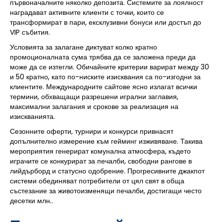
първоначалните няколко депозита. Системите за лоялност
наградават активните клиенти с точки, които се
трансформират в пари, ексклузивни бонуси или достъп до
VIP събития.
Условията за залагане диктуват колко кратно
промоционалната сума трябва да се заложена преди да
може да се изтегли. Обичайните критерии варират между 30
и 50 кратно, като по-ниските изисквания са по-изгодни за
клиентите. Международните сайтове ясно излагат всички
термини, обхващащи разрешени игрални заглавия,
максимални залагания и срокове за реализация на
изискванията.
Сезонните оферти, турнири и конкурси привнасят
допълнително измерение към гейминг изживяване. Такива
мероприятия генерират комунална атмосфера, където
играчите се конкурират за печалби, свободни рангове в
лийдърборд и статусно одобрение. Прогресивните джакпот
системи обединяват потребители от цял свят в обща
състезание за животоизменящи печалби, достигащи често
десетки млн..