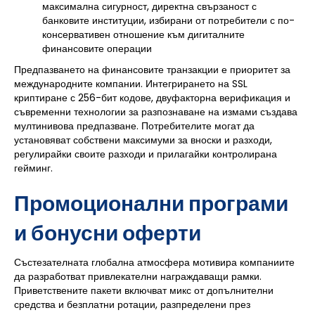
максимална сигурност, директна свързаност с
банковите институции, избирани от потребители с по-
консервативен отношение към дигиталните
финансовите операции
Предпазването на финансовите транзакции е приоритет за
международните компании. Интегрирането на SSL
криптиране с 256-бит кодове, двуфакторна верификация и
съвременни технологии за разпознаване на измами създава
мултинивова предпазване. Потребителите могат да
установяват собствени максимуми за вноски и разходи,
регулирайки своите разходи и прилагайки контролирана
гейминг.
Промоционални програми
и бонусни оферти
Състезателната глобална атмосфера мотивира компаниите
да разработват привлекателни награждаващи рамки.
Приветствените пакети включват микс от допълнителни
средства и безплатни ротации, разпределени през