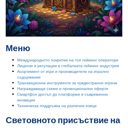
Меню
Международното покритие на топ гейминг оператори
Лицензи и регулации в глобалната гейминг индустрия
Асортимент от игри и производители на игрално
съдържание
Транзакционни инструменти за чуждестранни играчи
Награждаващи схеми и промоционални оферти
Смартфон достъп до платформи и съвременни
иновации
Техническа поддръжка на различни езици
Световното присъствие на