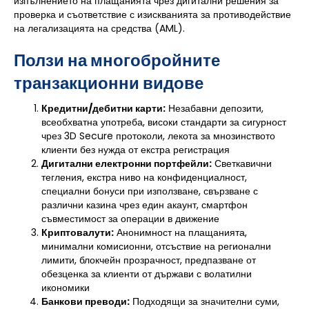
изпълнението на плащанията чрез дигитални решения за
проверка и съответствие с изискванията за противодействие
на легализацията на средства (AML).
Ползи на многобройните
транзакционни видове
Кредитни/дебитни карти:
Незабавни депозити,
всеобхватна употреба, високи стандарти за сигурност
чрез 3D Secure протоколи, лекота за мнозинството
клиенти без нужда от екстра регистрация
Дигитални електронни портфейли:
Светкавични
тегления, екстра ниво на конфиденциалност,
специални бонуси при използване, свързване с
различни казина чрез един акаунт, смартфон
съвместимост за операции в движение
Криптовалути:
Анонимност на плащанията,
минимални комисионни, отсъствие на регионални
лимити, блокчейн прозрачност, предпазване от
обезценка за клиенти от държави с волатилни
икономики
Банкови преводи:
Подходящи за значителни суми,