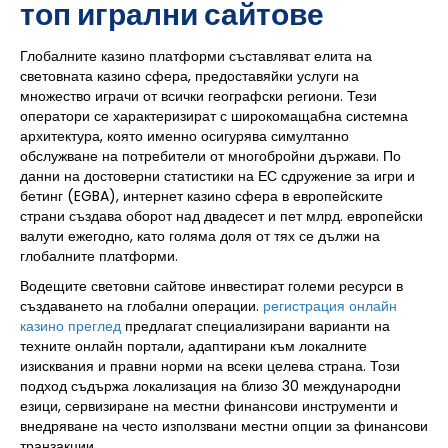
топ игрални сайтове
Глобалните казино платформи съставляват елита на
световната казино сфера, предоставяйки услуги на
множество играчи от всички географски региони. Тези
оператори се характеризират с широкомащабна системна
архитектура, която именно осигурява симултанно
обслужване на потребители от многобройни държави. По
данни на достоверни статистики на ЕС сдружение за игри и
бетинг (EGBA), интернет казино сфера в европейските
страни създава оборот над двадесет и пет млрд. европейски
валути ежегодно, като голяма доля от тях се дължи на
глобалните платформи.
Водещите световни сайтове инвестират големи ресурси в
създаването на глобални операции.
регистрация онлайн
казино преглед
предлагат специализирани варианти на
техните онлайн портали, адаптирани към локалните
изисквания и правни норми на всеки целева страна. Този
подход съдържа локализация на близо 30 международни
езици, сервизиране на местни финансови инструменти и
внедряване на често използвани местни опции за финансови
транзакции.