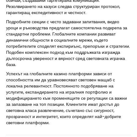
обичаи, създавайки таргетирана комуникация.
Резолвирането на казуси следва структуриран протокол,
гарантиращ експедитивност и честност.
Подробните секции с често задавани запитвания, видео
уроци и ръководства предлагат самостоятелна подкрепа за
стандартни проблеми. Глобалните компании развиват
динамични общности в социалните мрежи, където
потребителите споделят експириънс, препоръки и стратегии.
Подобен комплексен подход към поддръжката изгражда
дългосрочна увереност и вярност сред световната играчка
база.
Успехът на глобалните казино платформи зависи от
способността им да уравновесяват световен мащаб с
локална релевантност. Постоянното подобряване на
услугите, експандирането на игралния портфолио и
модифицирането към променящите се регулации са важни
за запазване на топ позиции. Клиентите имат достъп до
световна класа развлечение, съчетано със сигурност,
прозрачност и интегритет, които определят най-добрите
световни платформи.