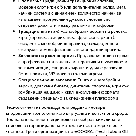
Слот игри:
Традиционни традиционни слотове,
модерни слот игри с 5 или допълнителни ролки, мега
начини системи с динамичен количество начини за
изплащане, прогресивни джакпот слотове със
свързани джакпоти между различни платформи
Традиционни игри:
Разнообразни версии на рулетка
игра (френска, американска, френски вариант),
блекджек с многобройни правила, баккара, кено и
ексклузивни модификации с нестандартни правила
Заглавия на реално време:
Предавания в живо време
с професионални водещи, интерактивни възможности
за комуникация, специализирани студия с различни
бетинг лимити, VIP маси за големи играчи
Специализирани заглавия:
Бинго с многобройни
версии, драскани билети, дигитални спортове, игри със
комбинация на шанс и скил, ексклузивни формати
създадени специално за специфични платформи
Технологичните производители редовно иновират,
внедрявайки технологии като виртуална и допълнена среда.
Тестването на новите игри включва безброй симулирани
спинове за гарантиране на математическата коректност и
честност. Трети организации като eCOGRA, iTech Labs и GLI