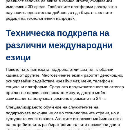
реалност започва да влиза в казино игрите, създавайки
имерсивни 3D среди. Глобалните платформи разходват в
научноизследователска дейност, за да бъдат в челните
редици на технологичния напредък.
Техническа подкрепа на
различни международни
езици
Нивото на клиентската подкрепа отличава топ глобални
казина от другите. Многоезичните екипи работят денонощно,
осигурявайки съдействие чрез live чат, мейл, телефон и
социални платформи. Средното продължителност за отговор
при чат не надвишава няколко минути, докато мейл
запитванията получават респонс в рамките на 24 ч..
Специализираното обучение на служителите на
поддръжката покрива не само технологичните страни, но и
културната сензитивност. Агентите използват майчиния език
на потребителите, разбират регионалните празнични дни и