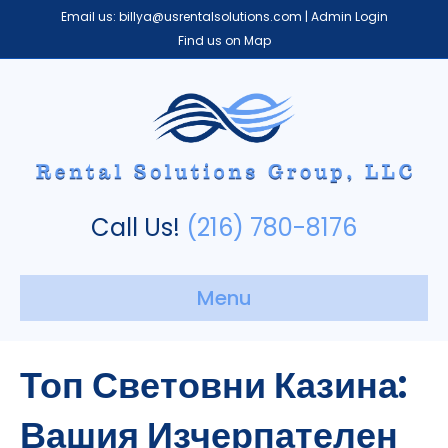
Email us:
billya@usrentalsolutions.com
|
Admin Login
Find us on Map
Call Us!
(216) 780-8176
Menu
Топ Световни Казина:
Вашия Изчерпателен