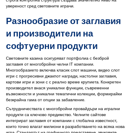
строга контролна структура създава значително ниво на
увереност сред световните играчи.
Разнообразие от заглавия
и производители на
софтуерни продукти
Световните казина осигуряват портфолиа с безброй
заглавия от многобройни челни IT компании.
Многообразието включва класик слот машини, видео слот
игри с прогресивни джакпот награди, настолни заглавия,
картови игри и зони с с реално време крупиета. Конкретен
производител внася уникални функции, съвременни
възможности и уникални тематични колекции, формирайки
безкрайна гама от опции за забавление.
Сътрудничествата с многобройни провайдъри на игрални
продукти са ключово предимство. Челните сайтове
интегрират заглавия от компании с глобална известност,
които точно влагат милиони в разработването на всяка нова
игра. Стандартът на графичното представяне, звуковите