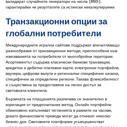
валидират случайните генератори на числа (RNG),
гарантирайки че резултатите са истински некалкулируеми.
Транзакционни опции за
глобални потребители
Международните игрални сайтове поддържат впечатляващо
разнообразие от транзакционни методи, приспособени към
изискванията на потребители от многобройни територии.
Асортиментът съдържа класически банкови транзакции,
кредитни и дебитни платежни карти, електронни портфейли,
ваучери, цифрови валути и регионални специфични начини,
специфични за определени региони. Такава флексибилност
е съществена за предоставяне на лесен достъп за
световната клиентела.
Бързината на плащанията различава се значително в
корелация от предпочитания метод. Онлайн портфейли
обикновено изпълняват тегленията в рамките на часове,
докато финансовите преводи могат да отнемат няколко
бизнес дни. Световните платформи усъвършенстват