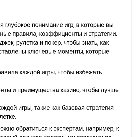
я глубокое понимание игр, в которые вы
ьные правила, коэффициенты и стратегии.
жек, рулетка и покер, чтобы знать, как
дставлены ключевые моменты, которые
авила каждой игры, чтобы избежать
ты и преимущества казино, чтобы лучше
ждой игры, такие как базовая стратегия
летке.
ожно обратиться к экспертам, например, к