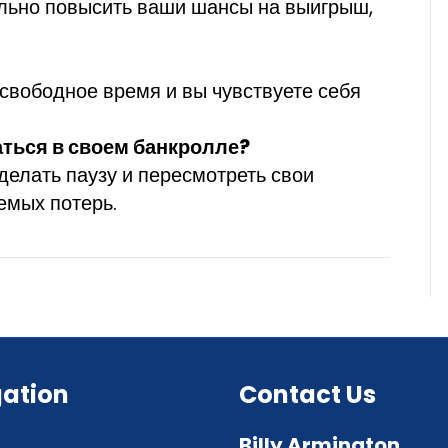
ельно повысить ваши шансы на выигрыш,
ь свободное время и вы чувствуете себя
аться в своем банкролле?
делать паузу и пересмотреть свои
емых потерь.
ation
Contact Us
Billy Armington