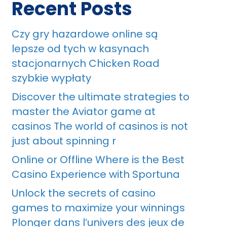
Recent Posts
Czy gry hazardowe online są
lepsze od tych w kasynach
stacjonarnych Chicken Road
szybkie wypłaty
Discover the ultimate strategies to
master the Aviator game at
casinos The world of casinos is not
just about spinning r
Online or Offline Where is the Best
Casino Experience with Sportuna
Unlock the secrets of casino
games to maximize your winnings
Plonger dans l’univers des jeux de