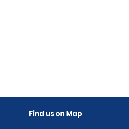
Find us on Map