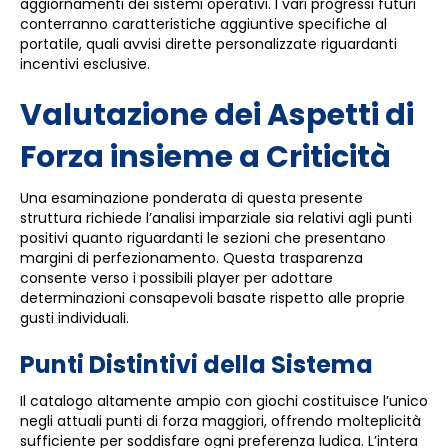
aggiornamenti dei sistemi operativi. I vari progressi futuri
conterranno caratteristiche aggiuntive specifiche al
portatile, quali avvisi dirette personalizzate riguardanti
incentivi esclusive.
Valutazione dei Aspetti di
Forza insieme a Criticità
Una esaminazione ponderata di questa presente
struttura richiede l’analisi imparziale sia relativi agli punti
positivi quanto riguardanti le sezioni che presentano
margini di perfezionamento. Questa trasparenza
consente verso i possibili player per adottare
determinazioni consapevoli basate rispetto alle proprie
gusti individuali.
Punti Distintivi della Sistema
Il catalogo altamente ampio con giochi costituisce l’unico
negli attuali punti di forza maggiori, offrendo molteplicità
sufficiente per soddisfare ogni preferenza ludica. L’intera