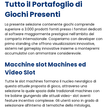
Tutto il Portafoglio di
Giochi Presenti
La presente selezione contenente giochi comprende
superiore a 3.000 prodotti forniti presso i fornitori dedicati
al software maggiormente prestigiosi nell’ambito del
comparto internazionale. Cooperiamo con developer con
primo standing che offrono visualizzazioni innovative,
sistemi nel gameplay innovative insieme a montepremi
accumulativi con ammontare considerevole.
Macchine slot Machines ed
Video Slot
Tutte le slot machines formano il nucleo nevralgico di
questa attuale proposta di gioco, attraverso una
selezione la quale spazia dalle tradizionali machines con
tre bobine giungendo alle attuali video- slot aventi
feature incentivo complesse. Gli utenti sono in grado di
selezionare all’interno di tematiche della mitologia,