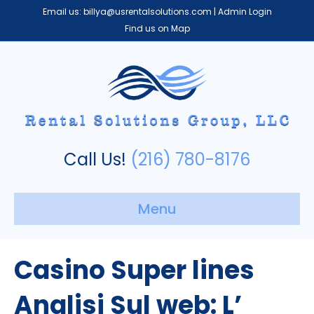
Email us:
billya@usrentalsolutions.com
|
Admin Login
Find us on Map
Call Us!
(216) 780-8176
Menu
Casino Super lines
Analisi Sul web: L’