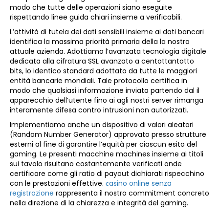
modo che tutte delle operazioni siano eseguite
rispettando linee guida chiari insieme a verificabili.
L’attività di tutela dei dati sensibili insieme ai dati bancari
identifica la massima priorità primaria della la nostra
attuale azienda. Adottiamo l’avanzata tecnologia digitale
dedicata alla cifratura SSL avanzato a centottantotto
bits, lo identico standard adottato da tutte le maggiori
entità bancarie mondiali. Tale protocollo certifica in
modo che qualsiasi informazione inviata partendo dal il
apparecchio dell’utente fino ai agli nostri server rimanga
interamente difesa contro intrusioni non autorizzati.
Implementiamo anche un dispositivo di valori aleatori
(Random Number Generator) approvato presso strutture
esterni al fine di garantire l’equità per ciascun esito del
gaming. Le presenti macchine machines insieme ai titoli
sui tavolo risultano costantemente verificati onde
certificare come gli ratio di payout dichiarati rispecchino
con le prestazioni effettive.
сasino online senza
registrazione
rappresenta il nostro commitment concreto
nella direzione di la chiarezza e integrità del gaming.