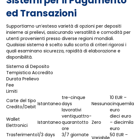
Sistemi per il Pagamento
ed Transazioni
Supportiamo un’estesa varietà di opzioni per depositi
insieme ai prelievi, assicurando versatilità e comodità per
utenti provenienti presso diverse regioni mondiali.
Qualsiasi sistema è scelto sulla scorta di criteri rigorosi i
quali esaminano sicurezza, rapidità di elaborazione e
disponibilità.
Sistema di Deposito
Tempistica Accredito
Durata Prelievo
Fee
Limiti
tre-cinque
10 EUR –
Carte del tipo
Istantaneo
days
Nessuna
cinquemila
Credito/Debit
lavorativi
euro
ventiquattro-
dieci euro
Wallet
Istantaneo
quarantotto
Zero
– diecimila
Elettronici
ore
euro
Trasferimento
1/3 days
3/7 giornate
50 EUR –
Variabile