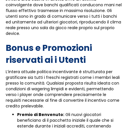
coinvolgente dove banchi qualificati conducono mani nel
flusso effettivo trasmesse in massima risoluzione. Gli
utenti sono in grado di comunicare verso i tutti i banchi
ed unitamente ad ulteriori giocatori, riproducendo il clima
reale presso uno sala da gioco reale proprio sul proprio
device.
Bonus e Promozioni
riservati ai i Utenti
L’intera attuale politica incentivante è strutturata per
gratificare sia tutti i freschi registrati come i membri leali
presso la comunità. Qualsiasi proposta risulta ideata con
condizioni di wagering limpidi e evidenti, permettendo
verso i player onde comprendere precisamente le
requisiti necessarie al fine di convertire il incentivo come
credito prelevabile.
Premio di Benvenuto:
Gli nuovi giocatori
beneficiano di il pacchetto iniziale il quale che si
estende durante i iniziali accrediti, contenendo