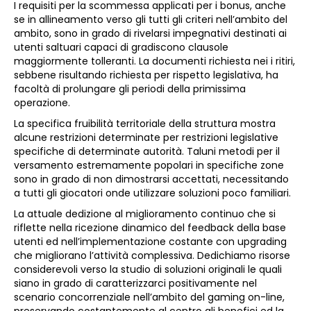
I requisiti per la scommessa applicati per i bonus, anche
se in allineamento verso gli tutti gli criteri nell’ambito del
ambito, sono in grado di rivelarsi impegnativi destinati ai
utenti saltuari capaci di gradiscono clausole
maggiormente tolleranti. La documenti richiesta nei i ritiri,
sebbene risultando richiesta per rispetto legislativa, ha
facoltà di prolungare gli periodi della primissima
operazione.
La specifica fruibilità territoriale della struttura mostra
alcune restrizioni determinate per restrizioni legislative
specifiche di determinate autorità. Taluni metodi per il
versamento estremamente popolari in specifiche zone
sono in grado di non dimostrarsi accettati, necessitando
a tutti gli giocatori onde utilizzare soluzioni poco familiari.
La attuale dedizione al miglioramento continuo che si
riflette nella ricezione dinamico del feedback della base
utenti ed nell’implementazione costante con upgrading
che migliorano l’attività complessiva. Dedichiamo risorse
considerevoli verso la studio di soluzioni originali le quali
siano in grado di caratterizzarci positivamente nel
scenario concorrenziale nell’ambito del gaming on-line,