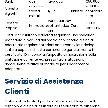
Bank
utili
lavorativi
€50.000
quindici-
20 EUR –
Monete
trenta
1/3 h
Ridotte
centomila
digitali
minuti
euro
ventiquattro-
Tessere
10 EUR –
Immediato
settantadue
Zero
Prepaid
2500 EUR
ore
Tutti i ritiri risultano elaborati seguendo uno specifico
procedura di verifica del profilo obbligatorio al fine di
aderire alle regolamentazioni anti-money laundering.
L’intera papers richiesta comprende generalmente il
certificato ID in corso, un’apposita dimostrazione sulla
abitazione corrente ed, presso taluni situazioni, l’
riproduzione relativa al modalità per il pagamento
adoperato.
Servizio di Assistenza
Clienti
L’intero attuale staff per il assistenza multilingue risulta
disponibile al fine di assistere gli utenti tramite differenti