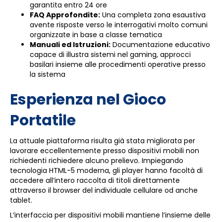
garantita entro 24 ore
FAQ Approfondite:
Una completa zona esaustiva
avente risposte verso le interrogativi molto comuni
organizzate in base a classe tematica
Manuali ed Istruzioni:
Documentazione educativo
capace di illustra sistemi nel gaming, approcci
basilari insieme alle procedimenti operative presso
la sistema
Esperienza nel Gioco
Portatile
La attuale piattaforma risulta già stata migliorata per
lavorare eccellentemente presso dispositivi mobili non
richiedenti richiedere alcuno prelievo. Impiegando
tecnologia HTML-5 moderna, gli player hanno facoltà di
accedere all’intero raccolta di titoli direttamente
attraverso il browser del individuale cellulare od anche
tablet.
L’interfaccia per dispositivi mobili mantiene l’insieme delle