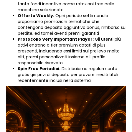
tanto fondi incentivo come rotazioni free nelle
macchine selezionate
Offerte Weekly:
Ogni periodo settimanale
proponiamo promozioni tematiche che
contengono deposito aggiuntivo bonus, rimborso su
perdite, ed tornei aventi premi garantiti
Protocollo Very Important Player:
Gli utenti più
attivi entrano a tier premium dotati di plus
crescenti, includendo essi limiti sul prelievo molto
alti, premi personalizzati insieme a l’ profilo
responsabile riservato
Spin Free Periodici:
Distribuiamo regolarmente
gratis giri privi di deposito per provare inediti titoli
recentemente inclusi nella sistema