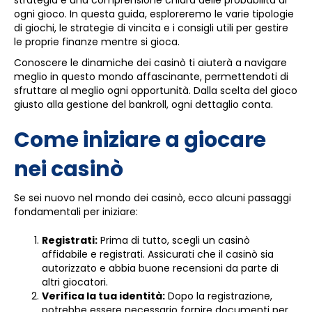
strategia e una comprensione chiara delle probabilità di
ogni gioco. In questa guida, esploreremo le varie tipologie
di giochi, le strategie di vincita e i consigli utili per gestire
le proprie finanze mentre si gioca.
Conoscere le dinamiche dei casinò ti aiuterà a navigare
meglio in questo mondo affascinante, permettendoti di
sfruttare al meglio ogni opportunità. Dalla scelta del gioco
giusto alla gestione del bankroll, ogni dettaglio conta.
Come iniziare a giocare
nei casinò
Se sei nuovo nel mondo dei casinò, ecco alcuni passaggi
fondamentali per iniziare:
Registrati:
Prima di tutto, scegli un casinò
affidabile e registrati. Assicurati che il casinò sia
autorizzato e abbia buone recensioni da parte di
altri giocatori.
Verifica la tua identità:
Dopo la registrazione,
potrebbe essere necessario fornire documenti per