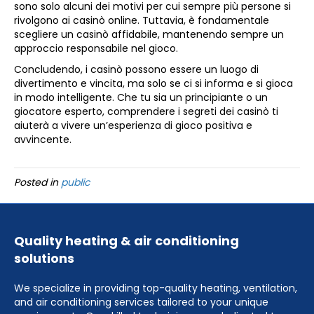
sono solo alcuni dei motivi per cui sempre più persone si
rivolgono ai casinò online. Tuttavia, è fondamentale
scegliere un casinò affidabile, mantenendo sempre un
approccio responsabile nel gioco.
Concludendo, i casinò possono essere un luogo di
divertimento e vincita, ma solo se ci si informa e si gioca
in modo intelligente. Che tu sia un principiante o un
giocatore esperto, comprendere i segreti dei casinò ti
aiuterà a vivere un’esperienza di gioco positiva e
avvincente.
Posted in
public
Quality heating & air conditioning
solutions
We specialize in providing top-quality heating, ventilation,
and air conditioning services tailored to your unique