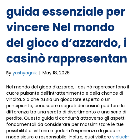
guida essenziale per
vincere Nel mondo
del gioco d’azzardo, i
casinò rappresentan
By
yashyagnik
|
May 18, 2026
Nel mondo del gioco d’azzardo, i casinò rappresentano il
cuore pulsante dell’intrattenimento e della chance di
vincita. Sia che tu sia un giocatore esperto o un
principiante, conoscere i segreti dei casinò può fare la
differenza tra una serata di divertimento e una serie di
perdite. Questa guida ti condurrà attraverso gli aspetti
fondamentali da considerare per massimizzare le tue
possibilità di vittoria e goderti l’esperienza di gioco in
modo sicuro e responsabile. Inoltre, puoi visitare
vipluck-