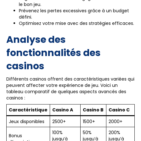
le bon jeu.
Prévenez les pertes excessives grâce à un budget
défini.
Optimisez votre mise avec des stratégies efficaces.
Analyse des
fonctionnalités des
casinos
Différents casinos offrent des caractéristiques variées qui
peuvent affecter votre expérience de jeu. Voici un
tableau comparatif de quelques aspects avancés des
casinos :
Caractéristique
Casino A
Casino B
Casino C
Jeux disponibles
2500+
1500+
2000+
100%
50%
200%
Bonus
jusqu’à
jusqu’à
jusqu’à