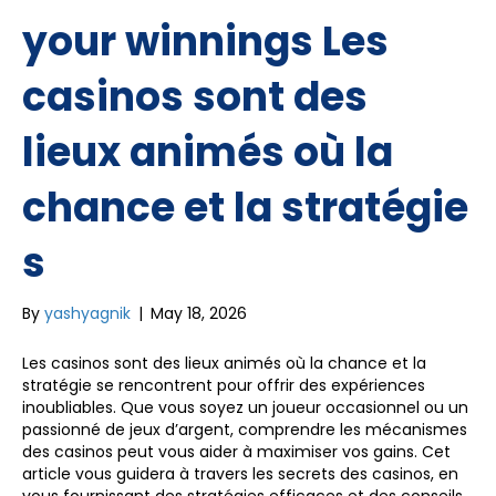
your winnings Les
casinos sont des
lieux animés où la
chance et la stratégie
s
By
yashyagnik
|
May 18, 2026
Les casinos sont des lieux animés où la chance et la
stratégie se rencontrent pour offrir des expériences
inoubliables. Que vous soyez un joueur occasionnel ou un
passionné de jeux d’argent, comprendre les mécanismes
des casinos peut vous aider à maximiser vos gains. Cet
article vous guidera à travers les secrets des casinos, en