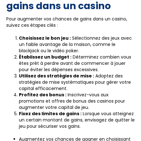
gains dans un casino
Pour augmenter vos chances de gains dans un casino,
suivez ces étapes clés :
Choisissez le bon jeu :
Sélectionnez des jeux avec
un faible avantage de la maison, comme le
blackjack ou le vidéo poker.
Établissez un budget :
Déterminez combien vous
êtes prêt à perdre avant de commencer à jouer
pour éviter les dépenses excessives.
Utilisez des stratégies de mise :
Adoptez des
stratégies de mise systématiques pour gérer votre
capital efficacement.
Profitez des bonus :
Inscrivez-vous aux
promotions et offres de bonus des casinos pour
augmenter votre capital de jeu.
Fixez des limites de gains :
Lorsque vous atteignez
un certain montant de gains, envisagez de quitter le
jeu pour sécuriser vos gains.
Augmentez vos chances de gagner en choisissant