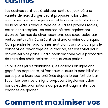
casinos
Les casinos sont des établissements de jeux où une
variété de jeux d’argent sont proposés, allant des
machines à sous aux jeux de table comme le blackjack
ou la roulette. Chaque type de jeu a ses propres règles,
cotes et stratégies. Les casinos offrent également
diverses formes de divertissement, des spectacles aux
restaurants raffinés, créant ainsi une ambiance unique.
Comprendre le fonctionnement d’un casino, y compris le
concept de l’avantage de la maison, est essentiel pour
maximiser vos gains. Cette connaissance vous permettra
de faire des choix éclairés lorsque vous pariez.
En plus des jeux traditionnels, les casinos en ligne ont
gagné en popularité, offrant aux joueurs la possibilité de
participer à leurs jeux préférés depuis le confort de leur
foyer. Les casinos en ligne proposent également des
bonus et des promotions qui peuvent augmenter vos
chances de gagner.
Comment maximiser vos