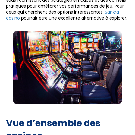
vous fournissant des stratégies efficaces et des conseils
pratiques pour améliorer vos performances de jeu. Pour
ceux qui cherchent des options intéressantes,
Sankra
casino
pourrait être une excellente alternative à explorer.
Vue d’ensemble des