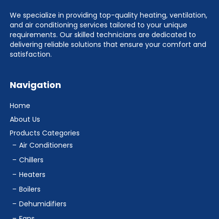
We specialize in providing top-quality heating, ventilation,
and air conditioning services tailored to your unique
requirements. Our skilled technicians are dedicated to
delivering reliable solutions that ensure your comfort and
satisfaction.
Navigation
Home
About Us
Products Categories
Air Conditioners
Chillers
Heaters
Boilers
Dehumidifiers
Fans